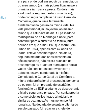
era para onde podiam seguir os remediados
do meu tempo (os mais pobres ficavam pela
primária e iam para a pesca. Os dois mais
afortunados seguiram estudos no Liceu),
onde consegui completar o Curso Geral do
tiga
Comércio, que foi uma ferramenta
fundamental na gestão da minha vida. Na
vida profissional, muito jovem, ao mesmo
tempo que estudava de dia, fui pescador e
marisqueiro no rio Mondego à noite, para
contribuir para o sustento da família, num
período em que o meu Pai, que morreu em
Junho de 1974, apenas com 47 anos de
idade, esteve desempregado. Na altura,
segunda metade dos anos sessenta do
século passado, não existia subsídio de
desemprego ou qualquer outro apoio social.
Quem não conseguia sobreviver com o
trabalho, estava condenado à miséria.
Completado o Curso Geral de Comércio a
minha vida profissional prosseguiu: por conta
de outrem, fui empregado de escritório,
funcionário da EDP, ajudante de despachante
oficial e segurança privado. Por conta própria
e como sócio, estive ligado à hotelaria e
similares dez anos. Ao mesmo tempo fui
jornalista. Na década de setenta e oitenta do
século passado fui redactor e chefe de