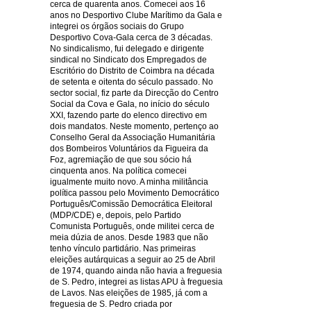
cerca de quarenta anos. Comecei aos 16
anos no Desportivo Clube Marítimo da Gala e
integrei os órgãos sociais do Grupo
Desportivo Cova-Gala cerca de 3 décadas.
No sindicalismo, fui delegado e dirigente
sindical no Sindicato dos Empregados de
Escritório do Distrito de Coimbra na década
de setenta e oitenta do século passado. No
sector social, fiz parte da Direcção do Centro
Social da Cova e Gala, no início do século
XXI, fazendo parte do elenco directivo em
dois mandatos. Neste momento, pertenço ao
Conselho Geral da Associação Humanitária
dos Bombeiros Voluntários da Figueira da
Foz, agremiação de que sou sócio há
cinquenta anos. Na política comecei
igualmente muito novo. A minha militância
política passou pelo Movimento Democrático
Português/Comissão Democrática Eleitoral
(MDP/CDE) e, depois, pelo Partido
Comunista Português, onde militei cerca de
meia dúzia de anos. Desde 1983 que não
tenho vínculo partidário. Nas primeiras
eleições autárquicas a seguir ao 25 de Abril
de 1974, quando ainda não havia a freguesia
de S. Pedro, integrei as listas APU à freguesia
de Lavos. Nas eleições de 1985, já com a
freguesia de S. Pedro criada por