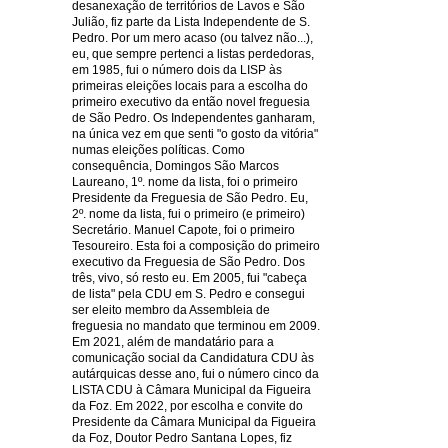
desanexação de territórios de Lavos e São
Julião, fiz parte da Lista Independente de S.
Pedro. Por um mero acaso (ou talvez não...),
eu, que sempre pertenci a listas perdedoras,
em 1985, fui o número dois da LISP às
primeiras eleições locais para a escolha do
primeiro executivo da então novel freguesia
de São Pedro. Os Independentes ganharam,
na única vez em que senti "o gosto da vitória"
numas eleições políticas. Como
consequência, Domingos São Marcos
Laureano, 1º. nome da lista, foi o primeiro
Presidente da Freguesia de São Pedro. Eu,
2º. nome da lista, fui o primeiro (e primeiro)
Secretário. Manuel Capote, foi o primeiro
Tesoureiro. Esta foi a composição do primeiro
executivo da Freguesia de São Pedro. Dos
três, vivo, só resto eu. Em 2005, fui "cabeça
de lista" pela CDU em S. Pedro e consegui
ser eleito membro da Assembleia de
freguesia no mandato que terminou em 2009.
Em 2021, além de mandatário para a
comunicação social da Candidatura CDU às
autárquicas desse ano, fui o número cinco da
LISTA CDU à Câmara Municipal da Figueira
da Foz. Em 2022, por escolha e convite do
Presidente da Câmara Municipal da Figueira
da Foz, Doutor Pedro Santana Lopes, fiz