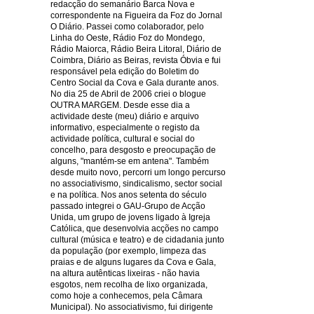
redacção do semanário Barca Nova e
correspondente na Figueira da Foz do Jornal
O Diário. Passei como colaborador, pelo
Linha do Oeste, Rádio Foz do Mondego,
Rádio Maiorca, Rádio Beira Litoral, Diário de
Coimbra, Diário as Beiras, revista Óbvia e fui
responsável pela edição do Boletim do
Centro Social da Cova e Gala durante anos.
No dia 25 de Abril de 2006 criei o blogue
OUTRA MARGEM. Desde esse dia a
actividade deste (meu) diário e arquivo
informativo, especialmente o registo da
actividade política, cultural e social do
concelho, para desgosto e preocupação de
alguns, "mantém-se em antena". Também
desde muito novo, percorri um longo percurso
no associativismo, sindicalismo, sector social
e na política. Nos anos setenta do século
passado integrei o GAU-Grupo de Acção
Unida, um grupo de jovens ligado à Igreja
Católica, que desenvolvia acções no campo
cultural (música e teatro) e de cidadania junto
da população (por exemplo, limpeza das
praias e de alguns lugares da Cova e Gala,
na altura autênticas lixeiras - não havia
esgotos, nem recolha de lixo organizada,
como hoje a conhecemos, pela Câmara
Municipal). No associativismo, fui dirigente