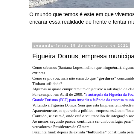
O mundo que temos é este em que vivemos. P
encarar essa realidade de frente e tentar m
segunda-feira, 15 de novembro de 2021
Figueira Domus, empresa municipal 
Como sabemos (Santana Lopes melhor que ninguém...), algumas 
extintas.
Como se provou, mais não eram do que
“gorduras”
consumidor
Tinham utilidade?
Algumas só quase cumpriram um objectivo: a satisfação de clie
Por exemplo, em Abril de 2009, "
a
autarquia da Figueira da Foz 
Grande Turismo (FGT) para impedir a falência da empresa munici
Voltando à Figueira Domus. Será que esta Empresa tem, efecti
Aparentemente, ao que veio a público, empresa está com
“boa
Contudo, se assim é, onde está o seu trabalho de integração so
Ao menos, segundo parece, continua a ser um bom lugar para
“
vereadores e Presidentes de Câmara.
Pergunta final: depois da extinta
"balbúrdia"
constituída pela