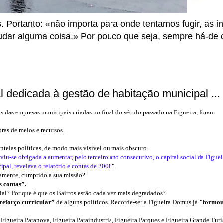
ortanto: «não importa para onde tentamos fugir, as inj
udar alguma coisa.» Por pouco que seja, sempre há-de con
dedicada à gestão de habitação municipal ... 
das empresas municipais criadas no final do século passado na Figueira, foram
as de meios e recursos.
ntelas políticas, de modo mais visível ou mais obscuro.
viu-se obrigada a aumentar, pelo terceiro ano consecutivo, o capital social da Figuei
pal, revelava o relatório e contas de 2008
"
.
vamente, cumprido a sua missão?
s contas”.
cial? Por que é que os Bairros estão cada vez mais degradados?
reforço curricular”
de alguns políticos. Recorde-se:
a Figueira Domus já
"formo
 Figueira Paranova, Figueira Paraindustria, Figueira Parques e Figueira Grande Tur