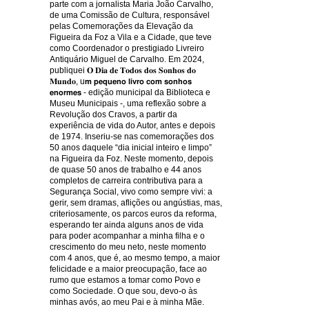
parte com a jornalista Maria João Carvalho,
de uma Comissão de Cultura, responsável
pelas Comemorações da Elevação da
Figueira da Foz a Vila e a Cidade, que teve
como Coordenador o prestigiado Livreiro
Antiquário Miguel de Carvalho. Em 2024,
publiquei 𝐎 𝐃𝐢𝐚 𝐝𝐞 𝐓𝐨𝐝𝐨𝐬 𝐝𝐨𝐬 𝐒𝐨𝐧𝐡𝐨𝐬 𝐝𝐨
𝐌𝐮𝐧𝐝𝐨, u𝗺 𝗽𝗲𝗾𝘂𝗲𝗻𝗼 𝗹𝗶𝘃𝗿𝗼 𝗰𝗼𝗺 𝘀𝗼𝗻𝗵𝗼𝘀
𝗲𝗻𝗼𝗿𝗺𝗲𝘀 - edição municipal da Biblioteca e
Museu Municipais -, uma reflexão sobre a
Revolução dos Cravos, a partir da
experiência de vida do Autor, antes e depois
de 1974. Inseriu-se nas comemorações dos
50 anos daquele “dia inicial inteiro e limpo”
na Figueira da Foz. Neste momento, depois
de quase 50 anos de trabalho e 44 anos
completos de carreira contributiva para a
Segurança Social, vivo como sempre vivi: a
gerir, sem dramas, aflições ou angústias, mas,
criteriosamente, os parcos euros da reforma,
esperando ter ainda alguns anos de vida
para poder acompanhar a minha filha e o
crescimento do meu neto, neste momento
com 4 anos, que é, ao mesmo tempo, a maior
felicidade e a maior preocupação, face ao
rumo que estamos a tomar como Povo e
como Sociedade. O que sou, devo-o às
minhas avós, ao meu Pai e à minha Mãe.