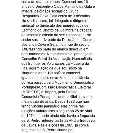
cerca de quarenta anos. Comecei aos 16
anos no Desportivo Clube Marítimo da Gala e
integrei os órgãos sociais do Grupo
Desportivo Cova-Gala cerca de 3 décadas.
No sindicalismo, fui delegado e dirigente
sindical no Sindicato dos Empregados de
Escritório do Distrito de Coimbra na década
de setenta e oitenta do século passado. No
sector social, fiz parte da Direcção do Centro
Social da Cova e Gala, no início do século
XXI, fazendo parte do elenco directivo em
dois mandatos. Neste momento, pertenço ao
Conselho Geral da Associação Humanitária
dos Bombeiros Voluntários da Figueira da
Foz, agremiação de que sou sócio há
cinquenta anos. Na política comecei
igualmente muito novo. A minha militância
política passou pelo Movimento Democrático
Português/Comissão Democrática Eleitoral
(MDP/CDE) e, depois, pelo Partido
Comunista Português, onde militei cerca de
meia dúzia de anos. Desde 1983 que não
tenho vínculo partidário. Nas primeiras
eleições autárquicas a seguir ao 25 de Abril
de 1974, quando ainda não havia a freguesia
de S. Pedro, integrei as listas APU à freguesia
de Lavos. Nas eleições de 1985, já com a
freguesia de S. Pedro criada por