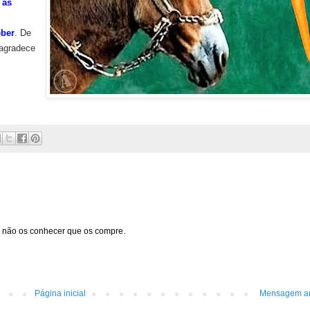
a
as
eber
. De
agradece
 não os conhecer que os compre.
Página inicial
Mensagem an