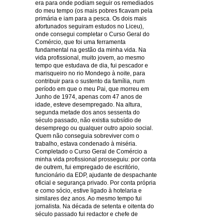
era para onde podiam seguir os remediados
do meu tempo (os mais pobres ficavam pela
primária e iam para a pesca. Os dois mais
afortunados seguiram estudos no Liceu),
onde consegui completar o Curso Geral do
Comércio, que foi uma ferramenta
fundamental na gestão da minha vida. Na
vida profissional, muito jovem, ao mesmo
tempo que estudava de dia, fui pescador e
marisqueiro no rio Mondego à noite, para
contribuir para o sustento da família, num
período em que o meu Pai, que morreu em
Junho de 1974, apenas com 47 anos de
idade, esteve desempregado. Na altura,
segunda metade dos anos sessenta do
século passado, não existia subsídio de
desemprego ou qualquer outro apoio social.
Quem não conseguia sobreviver com o
trabalho, estava condenado à miséria.
Completado o Curso Geral de Comércio a
minha vida profissional prosseguiu: por conta
de outrem, fui empregado de escritório,
funcionário da EDP, ajudante de despachante
oficial e segurança privado. Por conta própria
e como sócio, estive ligado à hotelaria e
similares dez anos. Ao mesmo tempo fui
jornalista. Na década de setenta e oitenta do
século passado fui redactor e chefe de