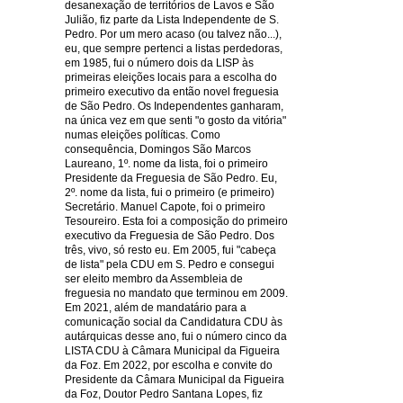
desanexação de territórios de Lavos e São
Julião, fiz parte da Lista Independente de S.
Pedro. Por um mero acaso (ou talvez não...),
eu, que sempre pertenci a listas perdedoras,
em 1985, fui o número dois da LISP às
primeiras eleições locais para a escolha do
primeiro executivo da então novel freguesia
de São Pedro. Os Independentes ganharam,
na única vez em que senti "o gosto da vitória"
numas eleições políticas. Como
consequência, Domingos São Marcos
Laureano, 1º. nome da lista, foi o primeiro
Presidente da Freguesia de São Pedro. Eu,
2º. nome da lista, fui o primeiro (e primeiro)
Secretário. Manuel Capote, foi o primeiro
Tesoureiro. Esta foi a composição do primeiro
executivo da Freguesia de São Pedro. Dos
três, vivo, só resto eu. Em 2005, fui "cabeça
de lista" pela CDU em S. Pedro e consegui
ser eleito membro da Assembleia de
freguesia no mandato que terminou em 2009.
Em 2021, além de mandatário para a
comunicação social da Candidatura CDU às
autárquicas desse ano, fui o número cinco da
LISTA CDU à Câmara Municipal da Figueira
da Foz. Em 2022, por escolha e convite do
Presidente da Câmara Municipal da Figueira
da Foz, Doutor Pedro Santana Lopes, fiz