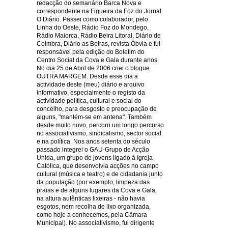
redacção do semanário Barca Nova e
correspondente na Figueira da Foz do Jornal
O Diário. Passei como colaborador, pelo
Linha do Oeste, Rádio Foz do Mondego,
Rádio Maiorca, Rádio Beira Litoral, Diário de
Coimbra, Diário as Beiras, revista Óbvia e fui
responsável pela edição do Boletim do
Centro Social da Cova e Gala durante anos.
No dia 25 de Abril de 2006 criei o blogue
OUTRA MARGEM. Desde esse dia a
actividade deste (meu) diário e arquivo
informativo, especialmente o registo da
actividade política, cultural e social do
concelho, para desgosto e preocupação de
alguns, "mantém-se em antena". Também
desde muito novo, percorri um longo percurso
no associativismo, sindicalismo, sector social
e na política. Nos anos setenta do século
passado integrei o GAU-Grupo de Acção
Unida, um grupo de jovens ligado à Igreja
Católica, que desenvolvia acções no campo
cultural (música e teatro) e de cidadania junto
da população (por exemplo, limpeza das
praias e de alguns lugares da Cova e Gala,
na altura autênticas lixeiras - não havia
esgotos, nem recolha de lixo organizada,
como hoje a conhecemos, pela Câmara
Municipal). No associativismo, fui dirigente