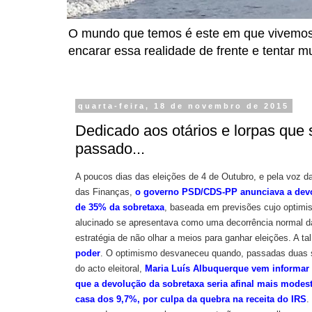
O mundo que temos é este em que vivemos. P
encarar essa realidade de frente e tentar m
quarta-feira, 18 de novembro de 2015
Dedicado aos otários e lorpas que 
passado...
A poucos dias das eleições de 4 de Outubro, e pela voz da
das Finanças,
o governo PSD/CDS-PP anunciava a dev
de 35% da sobretaxa
, baseada em previsões cujo optim
alucinado se apresentava como uma decorrência normal d
estratégia de não olhar a meios para ganhar eleições. A ta
poder
. O optimismo desvaneceu quando, passadas duas
do acto eleitoral,
Maria Luís Albuquerque vem informar 
que a devolução da sobretaxa seria afinal mais modest
casa dos 9,7%, por culpa da quebra na receita do IRS
.