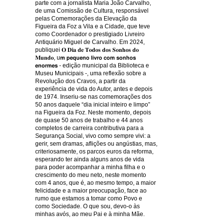
parte com a jornalista Maria João Carvalho,
de uma Comissão de Cultura, responsável
pelas Comemorações da Elevação da
Figueira da Foz a Vila e a Cidade, que teve
como Coordenador o prestigiado Livreiro
Antiquário Miguel de Carvalho. Em 2024,
publiquei 𝐎 𝐃𝐢𝐚 𝐝𝐞 𝐓𝐨𝐝𝐨𝐬 𝐝𝐨𝐬 𝐒𝐨𝐧𝐡𝐨𝐬 𝐝𝐨
𝐌𝐮𝐧𝐝𝐨, u𝗺 𝗽𝗲𝗾𝘂𝗲𝗻𝗼 𝗹𝗶𝘃𝗿𝗼 𝗰𝗼𝗺 𝘀𝗼𝗻𝗵𝗼𝘀
𝗲𝗻𝗼𝗿𝗺𝗲𝘀 - edição municipal da Biblioteca e
Museu Municipais -, uma reflexão sobre a
Revolução dos Cravos, a partir da
experiência de vida do Autor, antes e depois
de 1974. Inseriu-se nas comemorações dos
50 anos daquele “dia inicial inteiro e limpo”
na Figueira da Foz. Neste momento, depois
de quase 50 anos de trabalho e 44 anos
completos de carreira contributiva para a
Segurança Social, vivo como sempre vivi: a
gerir, sem dramas, aflições ou angústias, mas,
criteriosamente, os parcos euros da reforma,
esperando ter ainda alguns anos de vida
para poder acompanhar a minha filha e o
crescimento do meu neto, neste momento
com 4 anos, que é, ao mesmo tempo, a maior
felicidade e a maior preocupação, face ao
rumo que estamos a tomar como Povo e
como Sociedade. O que sou, devo-o às
minhas avós, ao meu Pai e à minha Mãe.