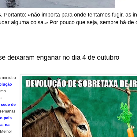
ortanto: «não importa para onde tentamos fugir, as inj
udar alguma coisa.» Por pouco que seja, sempre há-de con
se deixaram enganar no dia 4 de outubro
 ministra
olução
ismo
a
l
sede de
 semanas
o país
a, na
 Melhor